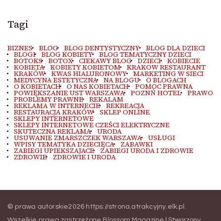
Tagi
BIZNES
BLOG
BLOG DENTYSTYCZNY
BLOG DLA DZIECI
BLOGI
BLOG KOBIETY
BLOG TEMATYCZNY DZIECI
BOTOKS
BOTOX
CIEKAWY BLOG
DZIECI
KOBIECIE
KOBIETA
KOBIETY KOBIETOM
KRAKOW RESTAURANT
KRAKÓW
KWAS HIALURONOWY
MARKETING W SIECI
MEDYCYNA ESTETYCZNA
NA BLOGU
O BLOGACH
O KOBIETACH
O NAS KOBIETACH
POMOC PRAWNA
POWIĘKSZANIE UST WARSZAWA
POZNŃ HOTEL
PRAWO
PROBLEMY PRAWNE
REKALAM
REKLAMA W INTERNECIE
REKREACJA
RESTAURACJA KRAKÓW
SKLEP ONLINE
SKLEPY INTERNETOWE
SKLEPY INTERNETOWE CZEŚCI ELEKTRYCZNE
SKUTECZNA REKLAMA
URODA
USUWANIE ZMARSZCZEK WARSZAWA
USŁUGI
WPISY TEMATYKA DZIECIĘCA
ZABAWKI
ZABIEGI UPIEKSZAJACE
ZABIEGI URODA I ZDROWIE
ZDROWIE
ZDROWIE I URODA
© prawa autorskie2026
https://strona.atrakcyjny.elk.pl
.
Wszelkie prawa zastrzeżone.
Blossom Magazine | Stworzony