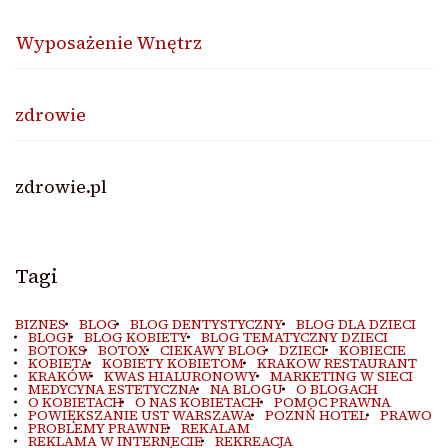
Wyposażenie Wnętrz
zdrowie
zdrowie.pl
Tagi
BIZNES
BLOG
BLOG DENTYSTYCZNY
BLOG DLA DZIECI
BLOGI
BLOG KOBIETY
BLOG TEMATYCZNY DZIECI
BOTOKS
BOTOX
CIEKAWY BLOG
DZIECI
KOBIECIE
KOBIETA
KOBIETY KOBIETOM
KRAKOW RESTAURANT
KRAKÓW
KWAS HIALURONOWY
MARKETING W SIECI
MEDYCYNA ESTETYCZNA
NA BLOGU
O BLOGACH
O KOBIETACH
O NAS KOBIETACH
POMOC PRAWNA
POWIĘKSZANIE UST WARSZAWA
POZNŃ HOTEL
PRAWO
PROBLEMY PRAWNE
REKALAM
REKLAMA W INTERNECIE
REKREACJA