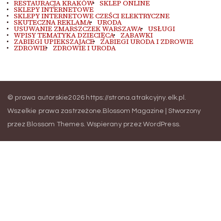
RESTAURACJA KRAKÓW
SKLEP ONLINE
SKLEPY INTERNETOWE
SKLEPY INTERNETOWE CZEŚCI ELEKTRYCZNE
SKUTECZNA REKLAMA
URODA
USUWANIE ZMARSZCZEK WARSZAWA
USŁUGI
WPISY TEMATYKA DZIECIĘCA
ZABAWKI
ZABIEGI UPIEKSZAJACE
ZABIEGI URODA I ZDROWIE
ZDROWIE
ZDROWIE I URODA
© prawa autorskie2026
https://strona.atrakcyjny.elk.pl
.
Wszelkie prawa zastrzeżone.
Blossom Magazine | Stworzony
przez
Blossom Themes
.
Wspierany przez
WordPress
.