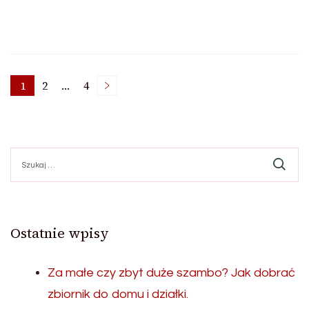
Stronicowanie
1
2
…
4
Strona
Strona
Strona
wpisów
Szukaj:
Ostatnie wpisy
Za małe czy zbyt duże szambo? Jak dobrać
zbiornik do domu i działki.