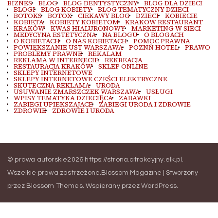
BIZNES
BLOG
BLOG DENTYSTYCZNY
BLOG DLA DZIECI
BLOGI
BLOG KOBIETY
BLOG TEMATYCZNY DZIECI
BOTOKS
BOTOX
CIEKAWY BLOG
DZIECI
KOBIECIE
KOBIETA
KOBIETY KOBIETOM
KRAKOW RESTAURANT
KRAKÓW
KWAS HIALURONOWY
MARKETING W SIECI
MEDYCYNA ESTETYCZNA
NA BLOGU
O BLOGACH
O KOBIETACH
O NAS KOBIETACH
POMOC PRAWNA
POWIĘKSZANIE UST WARSZAWA
POZNŃ HOTEL
PRAWO
PROBLEMY PRAWNE
REKALAM
REKLAMA W INTERNECIE
REKREACJA
RESTAURACJA KRAKÓW
SKLEP ONLINE
SKLEPY INTERNETOWE
SKLEPY INTERNETOWE CZEŚCI ELEKTRYCZNE
SKUTECZNA REKLAMA
URODA
USUWANIE ZMARSZCZEK WARSZAWA
USŁUGI
WPISY TEMATYKA DZIECIĘCA
ZABAWKI
ZABIEGI UPIEKSZAJACE
ZABIEGI URODA I ZDROWIE
ZDROWIE
ZDROWIE I URODA
© prawa autorskie2026
https://strona.atrakcyjny.elk.pl
.
Wszelkie prawa zastrzeżone.
Blossom Magazine | Stworzony
przez
Blossom Themes
.
Wspierany przez
WordPress
.