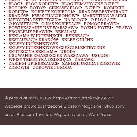
BLOGI
BLOG KOBIETY
BLOG TEMATYCZNY DZIECI
BOTOKS
BOTOX
CIEKAWY BLOG
DZIECI
KOBIECIE
KOBIETA
KOBIETY KOBIETOM
KRAKOW RESTAURANT
KRAKÓW
KWAS HIALURONOWY
MARKETING W SIECI
MEDYCYNA ESTETYCZNA
NA BLOGU
O BLOGACH
O KOBIETACH
O NAS KOBIETACH
POMOC PRAWNA
POWIĘKSZANIE UST WARSZAWA
POZNŃ HOTEL
PRAWO
PROBLEMY PRAWNE
REKALAM
REKLAMA W INTERNECIE
REKREACJA
RESTAURACJA KRAKÓW
SKLEP ONLINE
SKLEPY INTERNETOWE
SKLEPY INTERNETOWE CZEŚCI ELEKTRYCZNE
SKUTECZNA REKLAMA
URODA
USUWANIE ZMARSZCZEK WARSZAWA
USŁUGI
WPISY TEMATYKA DZIECIĘCA
ZABAWKI
ZABIEGI UPIEKSZAJACE
ZABIEGI URODA I ZDROWIE
ZDROWIE
ZDROWIE I URODA
© prawa autorskie2026
https://strona.atrakcyjny.elk.pl
.
Wszelkie prawa zastrzeżone.
Blossom Magazine | Stworzony
przez
Blossom Themes
.
Wspierany przez
WordPress
.