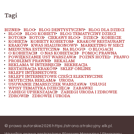
Tagi
BIZNES
BLOG
BLOG DENTYSTYCZNY
BLOG DLA DZIECI
BLOGI
BLOG KOBIETY
BLOG TEMATYCZNY DZIECI
BOTOKS
BOTOX
CIEKAWY BLOG
DZIECI
KOBIECIE
KOBIETA
KOBIETY KOBIETOM
KRAKOW RESTAURANT
KRAKÓW
KWAS HIALURONOWY
MARKETING W SIECI
MEDYCYNA ESTETYCZNA
NA BLOGU
O BLOGACH
O KOBIETACH
O NAS KOBIETACH
POMOC PRAWNA
POWIĘKSZANIE UST WARSZAWA
POZNŃ HOTEL
PRAWO
PROBLEMY PRAWNE
REKALAM
REKLAMA W INTERNECIE
REKREACJA
RESTAURACJA KRAKÓW
SKLEP ONLINE
SKLEPY INTERNETOWE
SKLEPY INTERNETOWE CZEŚCI ELEKTRYCZNE
SKUTECZNA REKLAMA
URODA
USUWANIE ZMARSZCZEK WARSZAWA
USŁUGI
WPISY TEMATYKA DZIECIĘCA
ZABAWKI
ZABIEGI UPIEKSZAJACE
ZABIEGI URODA I ZDROWIE
ZDROWIE
ZDROWIE I URODA
© prawa autorskie2026
https://strona.atrakcyjny.elk.pl
.
Wszelkie prawa zastrzeżone.
Blossom Magazine | Stworzony