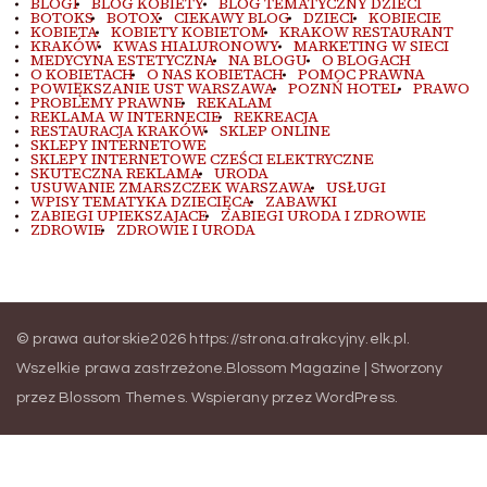
BLOGI
BLOG KOBIETY
BLOG TEMATYCZNY DZIECI
BOTOKS
BOTOX
CIEKAWY BLOG
DZIECI
KOBIECIE
KOBIETA
KOBIETY KOBIETOM
KRAKOW RESTAURANT
KRAKÓW
KWAS HIALURONOWY
MARKETING W SIECI
MEDYCYNA ESTETYCZNA
NA BLOGU
O BLOGACH
O KOBIETACH
O NAS KOBIETACH
POMOC PRAWNA
POWIĘKSZANIE UST WARSZAWA
POZNŃ HOTEL
PRAWO
PROBLEMY PRAWNE
REKALAM
REKLAMA W INTERNECIE
REKREACJA
RESTAURACJA KRAKÓW
SKLEP ONLINE
SKLEPY INTERNETOWE
SKLEPY INTERNETOWE CZEŚCI ELEKTRYCZNE
SKUTECZNA REKLAMA
URODA
USUWANIE ZMARSZCZEK WARSZAWA
USŁUGI
WPISY TEMATYKA DZIECIĘCA
ZABAWKI
ZABIEGI UPIEKSZAJACE
ZABIEGI URODA I ZDROWIE
ZDROWIE
ZDROWIE I URODA
© prawa autorskie2026
https://strona.atrakcyjny.elk.pl
.
Wszelkie prawa zastrzeżone.
Blossom Magazine | Stworzony
przez
Blossom Themes
.
Wspierany przez
WordPress
.