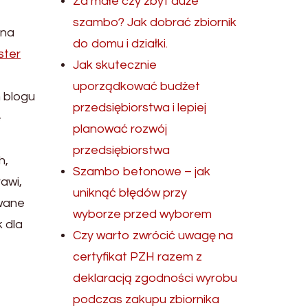
Za małe czy zbyt duże
szambo? Jak dobrać zbiornik
 na
do domu i działki.
ster
Jak skutecznie
uporządkować budżet
m blogu
przedsiębiorstwa i lepiej
ę
planować rozwój
przedsiębiorstwa
h,
Szambo betonowe – jak
awi,
uniknąć błędów przy
owane
wyborze przed wyborem
 dla
Czy warto zwrócić uwagę na
certyfikat PZH razem z
deklaracją zgodności wyrobu
podczas zakupu zbiornika