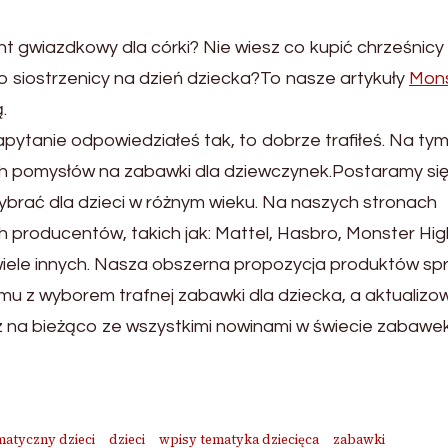
t gwiazdkowy dla córki? Nie wiesz co kupić chrześnicy
bo siostrzenicy na dzień dziecka?To nasze artykuły
Mon
.
apytanie odpowiedziałeś tak, to dobrze trafiłeś. Na ty
ch pomysłów na zabawki dla dziewczynek.Postaramy si
ybrać dla dzieci w różnym wieku. Na naszych stronach
 producentów, takich jak: Mattel, Hasbro, Monster Hig
i wiele innych. Nasza obszerna propozycja produktów spr
emu z wyborem trafnej zabawki dla dziecka, a aktualiz
z na bieżąco ze wszystkimi nowinami w świecie zabawek
matyczny dzieci
dzieci
wpisy tematyka dziecięca
zabawki