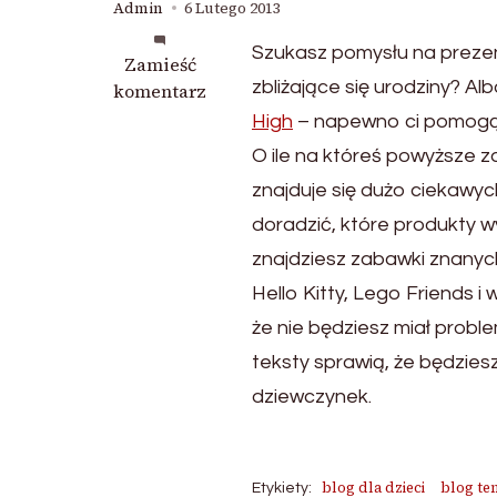
Admin
6 Lutego 2013
Szukasz pomysłu na prezen
we
Zamieść
zbliżające się urodziny? Al
wpisie
komentarz
Bogate
High
– napewno ci pomogą
oferty
O ile na któreś powyższe z
sklepów
znajduje się dużo ciekawy
internetowych
doradzić, które produkty w
znajdziesz zabawki znanych
Hello Kitty, Lego Friends 
że nie będziesz miał probl
teksty sprawią, że będzies
dziewczynek.
blog dla dzieci
blog te
Etykiety: