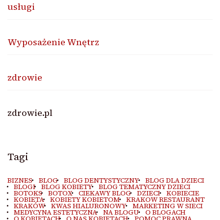
usługi
Wyposażenie Wnętrz
zdrowie
zdrowie.pl
Tagi
BIZNES
BLOG
BLOG DENTYSTYCZNY
BLOG DLA DZIECI
BLOGI
BLOG KOBIETY
BLOG TEMATYCZNY DZIECI
BOTOKS
BOTOX
CIEKAWY BLOG
DZIECI
KOBIECIE
KOBIETA
KOBIETY KOBIETOM
KRAKOW RESTAURANT
KRAKÓW
KWAS HIALURONOWY
MARKETING W SIECI
MEDYCYNA ESTETYCZNA
NA BLOGU
O BLOGACH
O KOBIETACH
O NAS KOBIETACH
POMOC PRAWNA