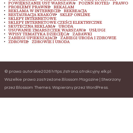
POWIĘKSZANIE UST WARSZAWA
POZNŃ HOTEL
PRAWO
PROBLEMY PRAWNE
REKALAM
REKLAMA W INTERNECIE
REKREACJA
RESTAURACJA KRAKÓW
SKLEP ONLINE
SKLEPY INTERNETOWE
SKLEPY INTERNETOWE CZEŚCI ELEKTRYCZNE
SKUTECZNA REKLAMA
URODA
USUWANIE ZMARSZCZEK WARSZAWA
USŁUGI
WPISY TEMATYKA DZIECIĘCA
ZABAWKI
ZABIEGI UPIEKSZAJACE
ZABIEGI URODA I ZDROWIE
ZDROWIE
ZDROWIE I URODA
© prawa autorskie2026
https://strona.atrakcyjny.elk.pl
.
Wszelkie prawa zastrzeżone.
Blossom Magazine | Stworzony
przez
Blossom Themes
.
Wspierany przez
WordPress
.