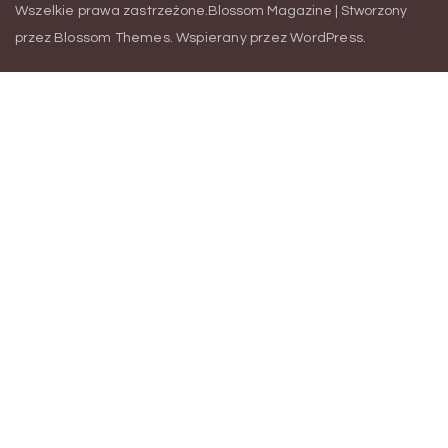
Wszelkie prawa zastrzeżone.
Blossom Magazine | Stworzony
przez
Blossom Themes
.
Wspierany przez
WordPress
.