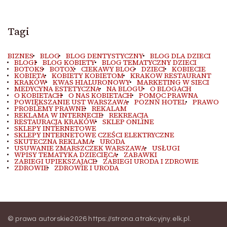
Tagi
BIZNES
BLOG
BLOG DENTYSTYCZNY
BLOG DLA DZIECI
BLOGI
BLOG KOBIETY
BLOG TEMATYCZNY DZIECI
BOTOKS
BOTOX
CIEKAWY BLOG
DZIECI
KOBIECIE
KOBIETA
KOBIETY KOBIETOM
KRAKOW RESTAURANT
KRAKÓW
KWAS HIALURONOWY
MARKETING W SIECI
MEDYCYNA ESTETYCZNA
NA BLOGU
O BLOGACH
O KOBIETACH
O NAS KOBIETACH
POMOC PRAWNA
POWIĘKSZANIE UST WARSZAWA
POZNŃ HOTEL
PRAWO
PROBLEMY PRAWNE
REKALAM
REKLAMA W INTERNECIE
REKREACJA
RESTAURACJA KRAKÓW
SKLEP ONLINE
SKLEPY INTERNETOWE
SKLEPY INTERNETOWE CZEŚCI ELEKTRYCZNE
SKUTECZNA REKLAMA
URODA
USUWANIE ZMARSZCZEK WARSZAWA
USŁUGI
WPISY TEMATYKA DZIECIĘCA
ZABAWKI
ZABIEGI UPIEKSZAJACE
ZABIEGI URODA I ZDROWIE
ZDROWIE
ZDROWIE I URODA
© prawa autorskie2026
https://strona.atrakcyjny.elk.pl
.