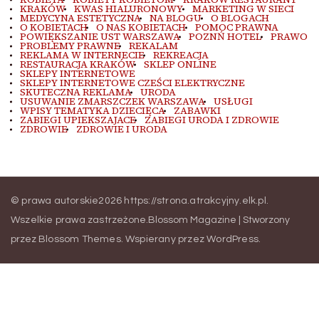
KRAKÓW
KWAS HIALURONOWY
MARKETING W SIECI
MEDYCYNA ESTETYCZNA
NA BLOGU
O BLOGACH
O KOBIETACH
O NAS KOBIETACH
POMOC PRAWNA
POWIĘKSZANIE UST WARSZAWA
POZNŃ HOTEL
PRAWO
PROBLEMY PRAWNE
REKALAM
REKLAMA W INTERNECIE
REKREACJA
RESTAURACJA KRAKÓW
SKLEP ONLINE
SKLEPY INTERNETOWE
SKLEPY INTERNETOWE CZEŚCI ELEKTRYCZNE
SKUTECZNA REKLAMA
URODA
USUWANIE ZMARSZCZEK WARSZAWA
USŁUGI
WPISY TEMATYKA DZIECIĘCA
ZABAWKI
ZABIEGI UPIEKSZAJACE
ZABIEGI URODA I ZDROWIE
ZDROWIE
ZDROWIE I URODA
© prawa autorskie2026
https://strona.atrakcyjny.elk.pl
.
Wszelkie prawa zastrzeżone.
Blossom Magazine | Stworzony
przez
Blossom Themes
.
Wspierany przez
WordPress
.