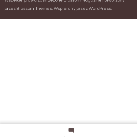
Wszelkie prawa zastrzeżone.
Blossom Magazine | Stworzony
przez
Blossom Themes
.
Wspierany przez
WordPress
.