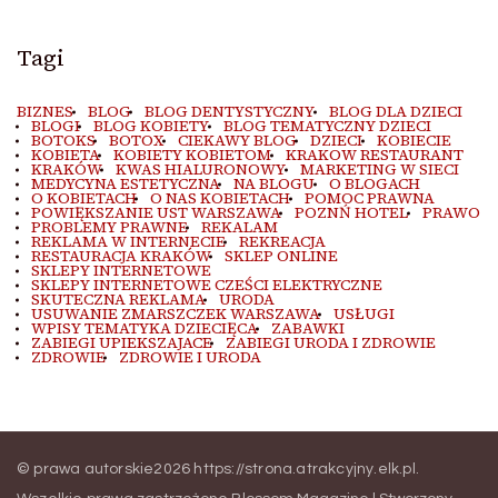
Tagi
BIZNES
BLOG
BLOG DENTYSTYCZNY
BLOG DLA DZIECI
BLOGI
BLOG KOBIETY
BLOG TEMATYCZNY DZIECI
BOTOKS
BOTOX
CIEKAWY BLOG
DZIECI
KOBIECIE
KOBIETA
KOBIETY KOBIETOM
KRAKOW RESTAURANT
KRAKÓW
KWAS HIALURONOWY
MARKETING W SIECI
MEDYCYNA ESTETYCZNA
NA BLOGU
O BLOGACH
O KOBIETACH
O NAS KOBIETACH
POMOC PRAWNA
POWIĘKSZANIE UST WARSZAWA
POZNŃ HOTEL
PRAWO
PROBLEMY PRAWNE
REKALAM
REKLAMA W INTERNECIE
REKREACJA
RESTAURACJA KRAKÓW
SKLEP ONLINE
SKLEPY INTERNETOWE
SKLEPY INTERNETOWE CZEŚCI ELEKTRYCZNE
SKUTECZNA REKLAMA
URODA
USUWANIE ZMARSZCZEK WARSZAWA
USŁUGI
WPISY TEMATYKA DZIECIĘCA
ZABAWKI
ZABIEGI UPIEKSZAJACE
ZABIEGI URODA I ZDROWIE
ZDROWIE
ZDROWIE I URODA
© prawa autorskie2026
https://strona.atrakcyjny.elk.pl
.